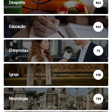
Desporto
862
Educação
662
Entrevistas
70
Igreja
946
Necrologia
789