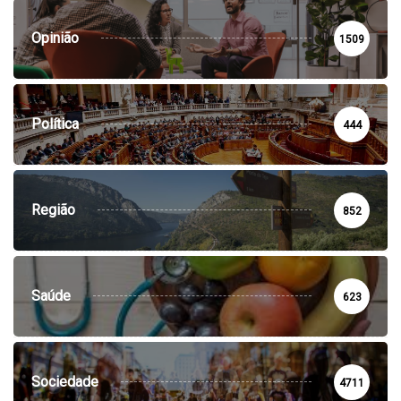
Opinião
1509
Política
444
Região
852
Saúde
623
Sociedade
4711