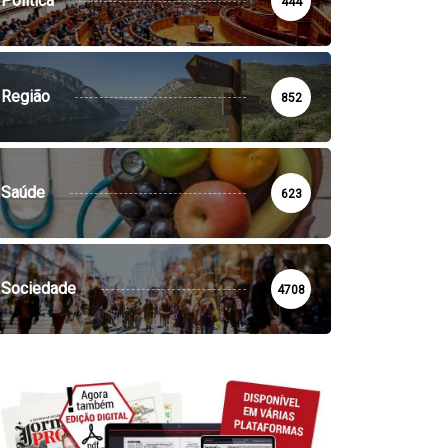
Política
444
Região
852
SOCIEDADE
VILA DE REI
Saúde
623
la de Rei: Concurso de
NECROLOGIA
tografia já...
10:44 - 6 de Agosto, 2026
Faleceu Fernando Martins
Sociedade
4708
Cardoso
17:13 - 5 de Agosto, 2026