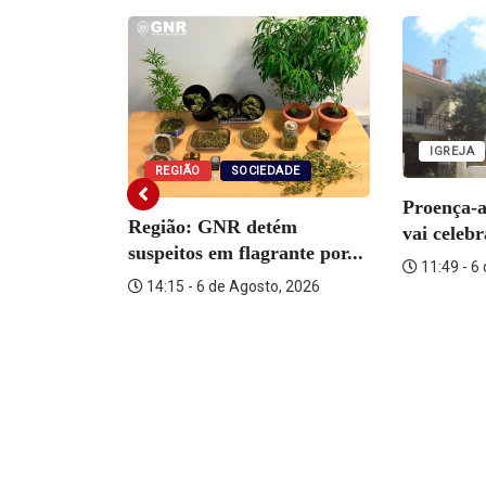
IGREJA
REGIÃO
SOCIEDADE
Proença-
Região: GNR detém
vai celeb
suspeitos em flagrante por...
11:49 - 6
14:15 - 6 de Agosto, 2026
o Martins
o, 2026