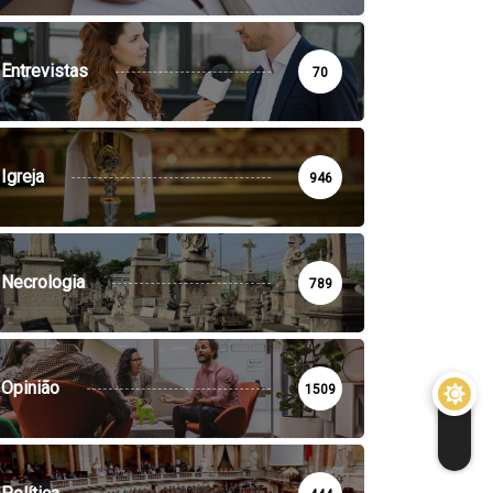
Entrevistas
70
Igreja
946
Necrologia
789
Opinião
1509