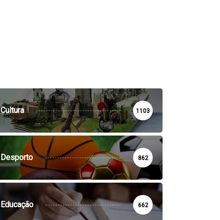
Cultura
1103
Desporto
862
Educação
662