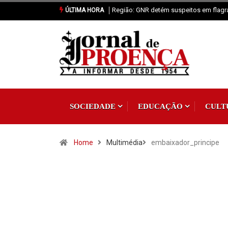
Proença-a-Nova: Paróquia vai celebrar 
ÚLTIMA HORA
SOCIEDADE
EDUCAÇÃO
CULT
Home
Multimédia
embaixador_principe