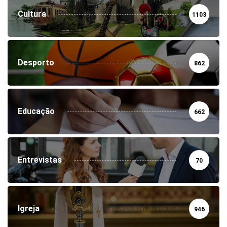
Cultura
1103
Desporto
862
Educação
662
Entrevistas
70
Igreja
946