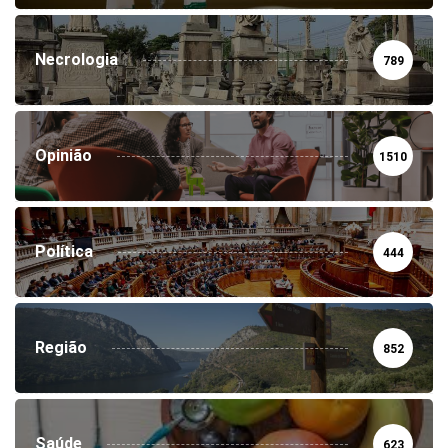
Necrologia
789
Opinião
1510
Política
444
Região
852
Saúde
623