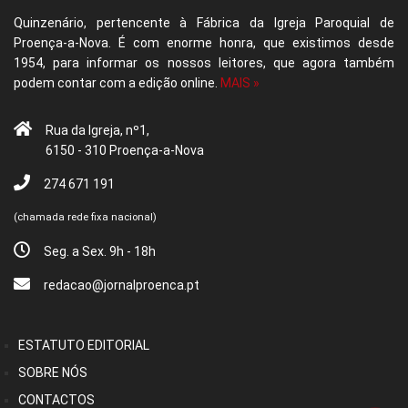
Quinzenário, pertencente à Fábrica da Igreja Paroquial de
Proença-a-Nova. É com enorme honra, que existimos desde
1954, para informar os nossos leitores, que agora também
podem contar com a edição online.
MAIS »
Rua da Igreja, nº1,
6150 - 310 Proença-a-Nova
274 671 191
(chamada rede fixa nacional)
Seg. a Sex. 9h - 18h
redacao@jornalproenca.pt
ESTATUTO EDITORIAL
SOBRE NÓS
CONTACTOS