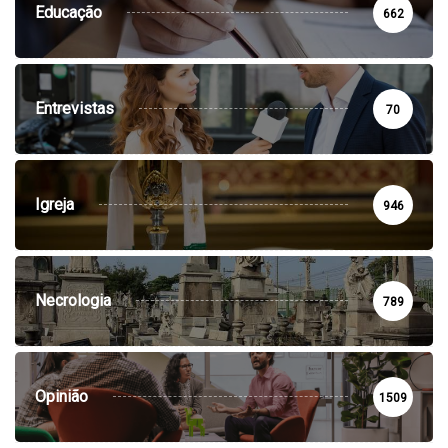
Educação
662
Entrevistas
70
Igreja
946
Necrologia
789
Opinião
1509