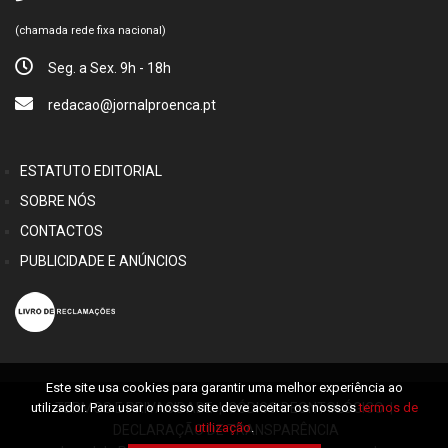
(chamada rede fixa nacional)
Seg. a Sex. 9h - 18h
redacao@jornalproenca.pt
ESTATUTO EDITORIAL
SOBRE NÓS
CONTACTOS
PUBLICIDADE E ANÚNCIOS
Este site usa cookies para garantir uma melhor experiência ao
utilizador. Para usar o nosso site deve aceitar os nossos
termos de
TERMOS E PRIVACIDADE
|
CÓDIGO DEONTOLÓGICO
|
utilização
.
DECLARAÇÃO DE TRANSPARÊNCIA