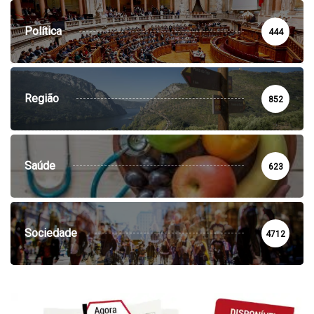
Política
444
Região
852
Saúde
623
Sociedade
4712