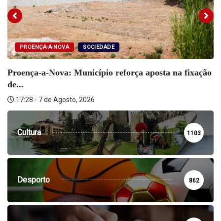
PROENÇA-A-NOVA
SOCIEDADE
Proença-a-Nova: Município reforça aposta na fixação
de...
17:28 - 7 de Agosto, 2026
Cultura
1103
Desporto
862