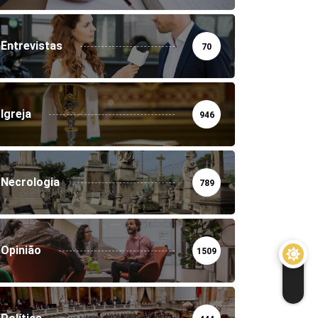
Entrevistas
70
Igreja
946
Necrologia
789
Opinião
1509