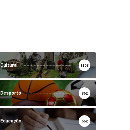
Cultura
1103
Desporto
862
Educação
662