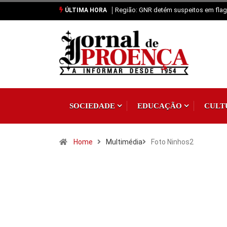
Região: GNR detém suspeitos em flagr
ÚLTIMA HORA
SOCIEDADE
EDUCAÇÃO
CULT
Home
Multimédia
Foto Ninhos2