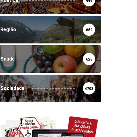
Política
444
Região
852
Saúde
623
Sociedade
4708