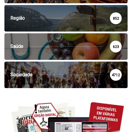
Região
852
Saúde
623
Sociedade
4712