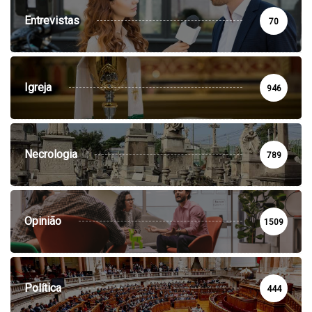
Entrevistas
70
Igreja
946
Necrologia
789
Opinião
1509
Política
444