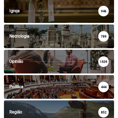
Igreja
946
Necrologia
789
Opinião
1509
Política
444
Região
852