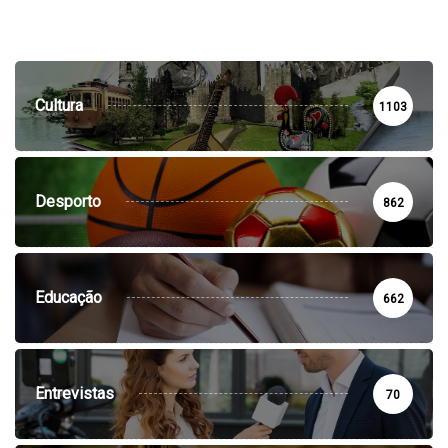
Cultura
1103
Desporto
862
Educação
662
Entrevistas
70