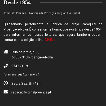
Desde 1954
Jornal de Proença – Noticias de Proença e Região Do Pinhal
Quinzenário, pertencente à Fábrica da Igreja Paroquial de
Proença-a-Nova. É com enorme honra, que existimos desde 1954,
para informar os nossos leitores, que agora também podem
contar com a edição online.
MAIS »
Rua da Igreja, nº1,
6150 - 310 Proença-a-Nova
274 671 191
(chamada rede fixa nacional)
Seg. a Sex. 9h - 18h
redacao@jornalproenca.pt