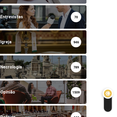
Entrevistas
70
Igreja
946
Necrologia
789
Opinião
1509