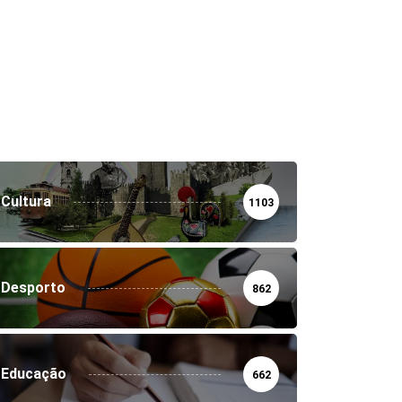
Cultura
1103
Desporto
862
Educação
662