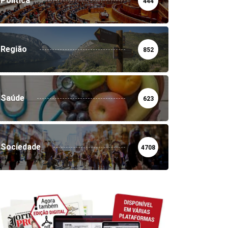
Política
444
Região
852
Saúde
623
Sociedade
4708