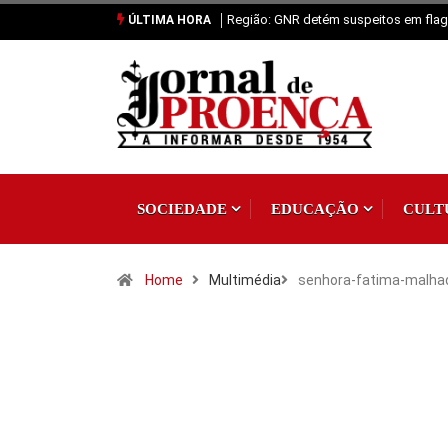
Região: GNR detém suspeitos em flagr
ÚLTIMA HORA
SOCIEDADE
EDUCAÇÃO
CULT
Home
Multimédia
senhora-fatima-malha