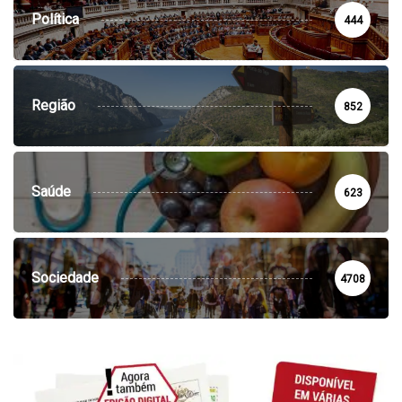
Política
444
Região
852
Saúde
623
Sociedade
4708