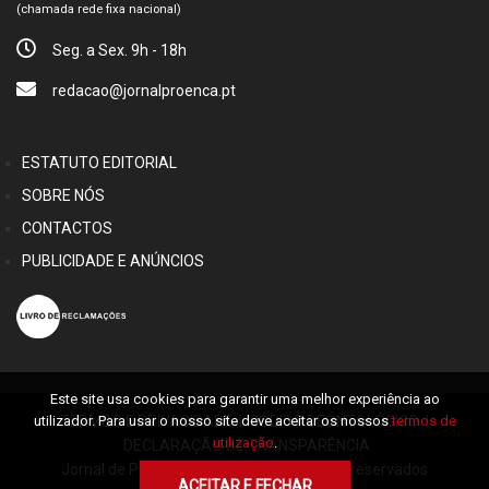
(chamada rede fixa nacional)
Seg. a Sex. 9h - 18h
redacao@jornalproenca.pt
ESTATUTO EDITORIAL
SOBRE NÓS
CONTACTOS
PUBLICIDADE E ANÚNCIOS
Este site usa cookies para garantir uma melhor experiência ao
TERMOS E PRIVACIDADE
|
CÓDIGO DEONTOLÓGICO
|
utilizador. Para usar o nosso site deve aceitar os nossos
termos de
utilização
.
DECLARAÇÃO DE TRANSPARÊNCIA
Jornal de Proença © 2026 Alguns direitos reservados
ACEITAR E FECHAR