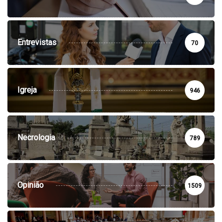
Entrevistas
70
Igreja
946
Necrologia
789
Opinião
1509