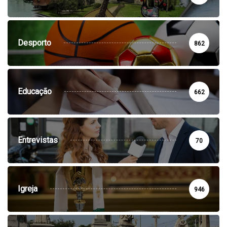
Desporto
862
Educação
662
Entrevistas
70
Igreja
946