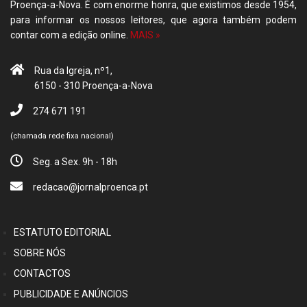
Proença-a-Nova. É com enorme honra, que existimos desde 1954,
para informar os nossos leitores, que agora também podem
contar com a edição online.
MAIS »
Rua da Igreja, nº1,
6150 - 310 Proença-a-Nova
274 671 191
(chamada rede fixa nacional)
Seg. a Sex. 9h - 18h
redacao@jornalproenca.pt
ESTATUTO EDITORIAL
SOBRE NÓS
CONTACTOS
PUBLICIDADE E ANÚNCIOS