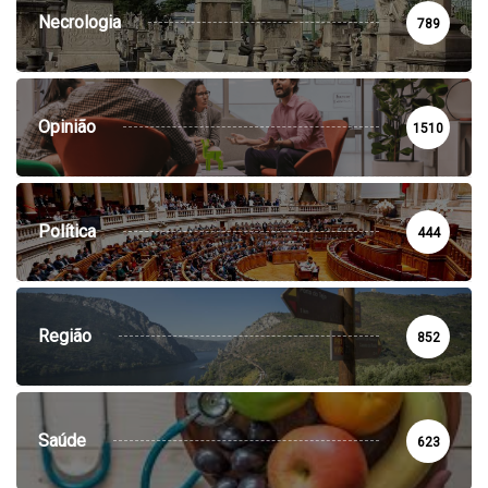
Necrologia
789
Opinião
1510
Política
444
Região
852
Saúde
623