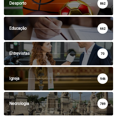
Desporto
862
Educação
662
Entrevistas
70
Igreja
946
Necrologia
789