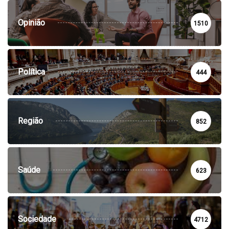
Opinião
1510
Política
444
Região
852
Saúde
623
Sociedade
4712