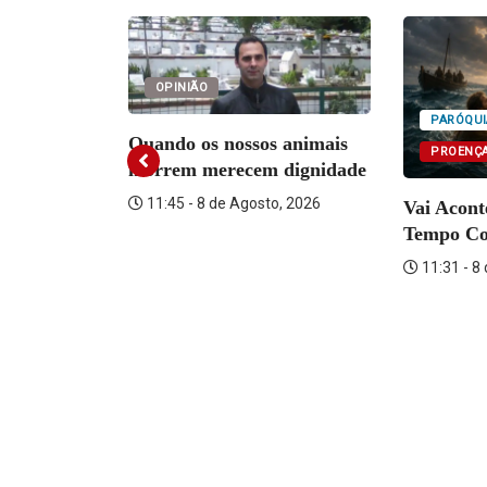
OPINIÃO
PARÓQUI
A DE REI
Quando os nossos animais
PROENÇA
morrem merecem dignidade
Neon Walk
11:45 - 8 de Agosto, 2026
Vai Acon
Tempo C
o, 2026
11:31 - 8