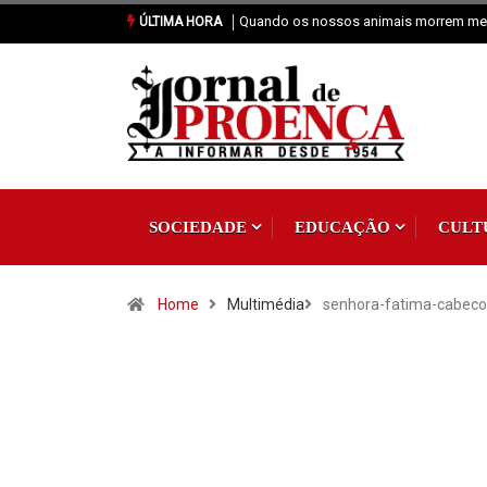
os animais morrem merecem dignidade
Vai Acontecer XIX Domingo Tempo 
ÚLTIMA HORA
SOCIEDADE
EDUCAÇÃO
CULT
Home
Multimédia
senhora-fatima-cabec