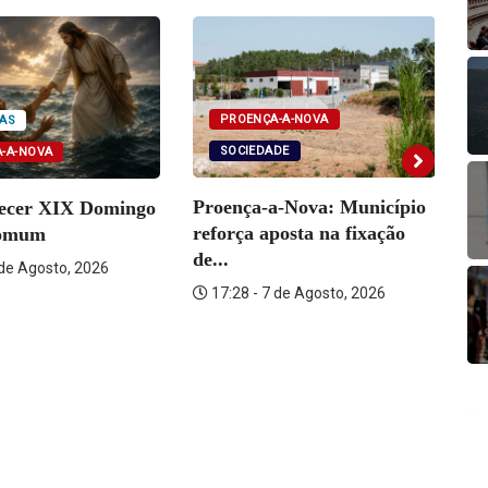
PROENÇA-A-NOVA
AS
SOCIEDADE
-A-NOVA
Proença-a-Nova: Município
tecer XIX Domingo
Se
reforça aposta na fixação
omum
fu
de...
 de Agosto, 2026
17:28 - 7 de Agosto, 2026