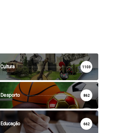
Cultura
1103
Desporto
862
Educação
662