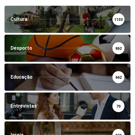
Cultura
1103
Desporto
862
Educação
662
Entrevistas
70
Igreja