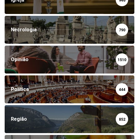
946
Necrologia
790
Opinião
1510
Política
444
Região
852