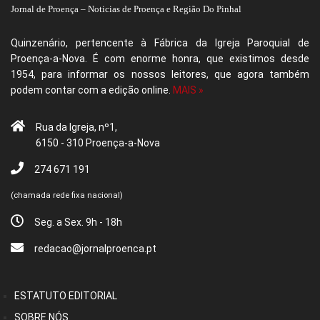
Jornal de Proença – Noticias de Proença e Região Do Pinhal
Quinzenário, pertencente à Fábrica da Igreja Paroquial de
Proença-a-Nova. É com enorme honra, que existimos desde
1954, para informar os nossos leitores, que agora também
podem contar com a edição online.
MAIS »
Rua da Igreja, nº1,
6150 - 310 Proença-a-Nova
274 671 191
(chamada rede fixa nacional)
Seg. a Sex. 9h - 18h
redacao@jornalproenca.pt
ESTATUTO EDITORIAL
SOBRE NÓS