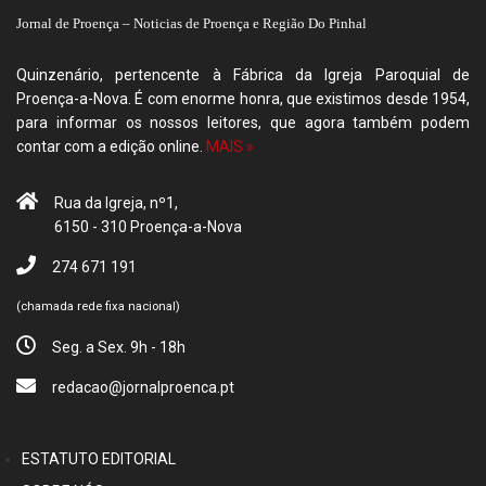
Jornal de Proença – Noticias de Proença e Região Do Pinhal
Quinzenário, pertencente à Fábrica da Igreja Paroquial de
Proença-a-Nova. É com enorme honra, que existimos desde 1954,
para informar os nossos leitores, que agora também podem
contar com a edição online.
MAIS »
Rua da Igreja, nº1,
6150 - 310 Proença-a-Nova
274 671 191
(chamada rede fixa nacional)
Seg. a Sex. 9h - 18h
redacao@jornalproenca.pt
ESTATUTO EDITORIAL