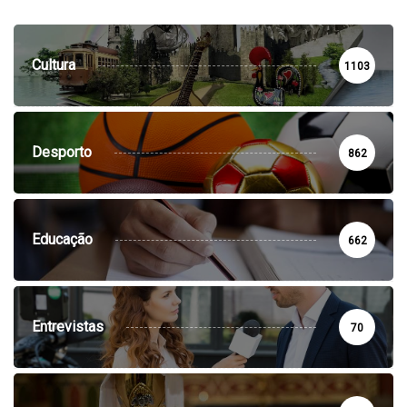
Cultura
1103
Desporto
862
Educação
662
Entrevistas
70