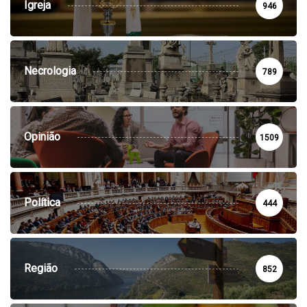
Igreja
946
Necrologia
789
Opinião
1509
Política
444
Região
852