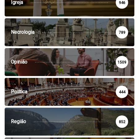
Igreja
946
Necrologia
789
Opinião
1509
Política
444
Região
852