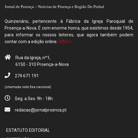
Jornal de Proença – Noticias de Proença e Região Do Pinhal
Quinzenário, pertencente à Fábrica da Igreja Paroquial de
Proença-a-Nova. É com enorme honra, que existimos desde 1954,
para informar os nossos leitores, que agora também podem
contar com a edição online.
MAIS »
Rua da Igreja, nº1,
6150 - 310 Proença-a-Nova
274 671 191
(chamada rede fixa nacional)
Seg. a Sex. 9h - 18h
redacao@jornalproenca.pt
ESTATUTO EDITORIAL