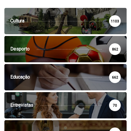
Cultura
1103
Desporto
862
Educação
662
Entrevistas
70