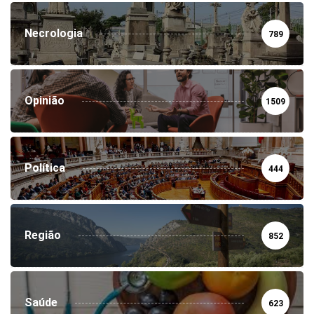
Necrologia
789
Opinião
1509
Política
444
Região
852
Saúde
623