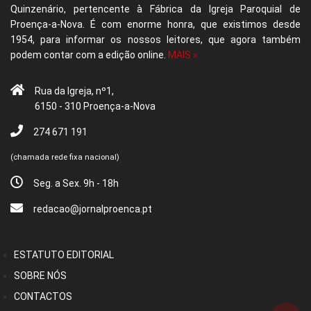
Quinzenário, pertencente à Fábrica da Igreja Paroquial de
Proença-a-Nova. É com enorme honra, que existimos desde
1954, para informar os nossos leitores, que agora também
podem contar com a edição online.
MAIS »
Rua da Igreja, nº1,
6150 - 310 Proença-a-Nova
274 671 191
(chamada rede fixa nacional)
Seg. a Sex. 9h - 18h
redacao@jornalproenca.pt
ESTATUTO EDITORIAL
SOBRE NÓS
CONTACTOS