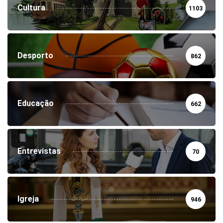
Cultura
1103
Desporto
862
Educação
662
Entrevistas
70
Igreja
946