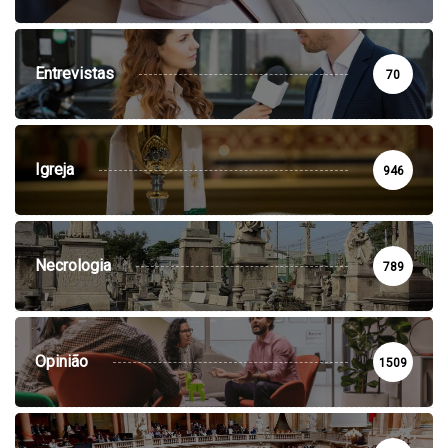
Entrevistas
70
Igreja
946
Necrologia
789
Opinião
1509