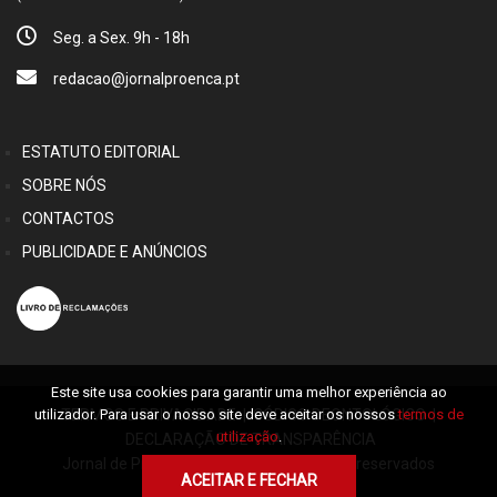
Seg. a Sex. 9h - 18h
redacao@jornalproenca.pt
ESTATUTO EDITORIAL
SOBRE NÓS
CONTACTOS
PUBLICIDADE E ANÚNCIOS
Este site usa cookies para garantir uma melhor experiência ao
TERMOS E PRIVACIDADE
|
CÓDIGO DEONTOLÓGICO
|
utilizador. Para usar o nosso site deve aceitar os nossos
termos de
utilização
.
DECLARAÇÃO DE TRANSPARÊNCIA
Jornal de Proença © 2026 Alguns direitos reservados
ACEITAR E FECHAR