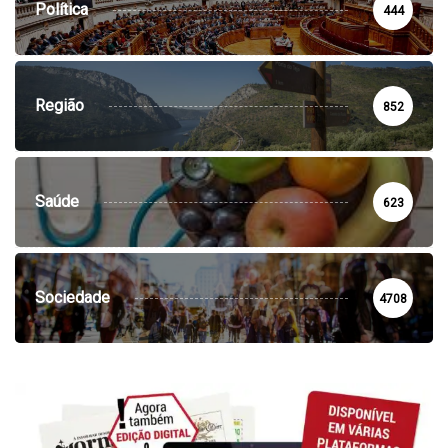
Política
444
Região
852
Saúde
623
Sociedade
4708