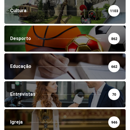
Cultura
1103
Desporto
862
Educação
662
Entrevistas
70
Igreja
946