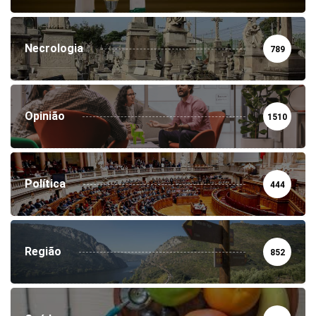
Necrologia
789
Opinião
1510
Política
444
Região
852