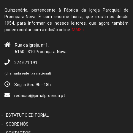
Quinzenário, pertencente à Fábrica da Igreja Paroquial de
Proença-a-Nova. É com enorme honra, que existimos desde
1954, para informar os nossos leitores, que agora também
podem contar com a edição online.
MAIS »
Rua da Igreja, nº1,
6150 - 310 Proença-a-Nova
274 671 191
(chamada rede fixa nacional)
Seg. a Sex. 9h - 18h
redacao@jornalproenca.pt
ESTATUTO EDITORIAL
SOBRE NÓS
CONTACTOS