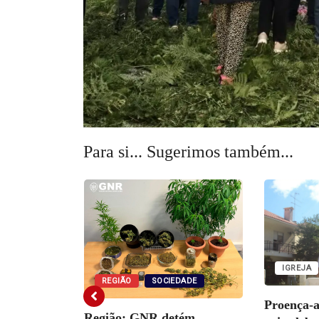
Para si... Sugerimos também...
IGREJA
REGIÃO
SOCIEDADE
Proença-
Região: GNR detém