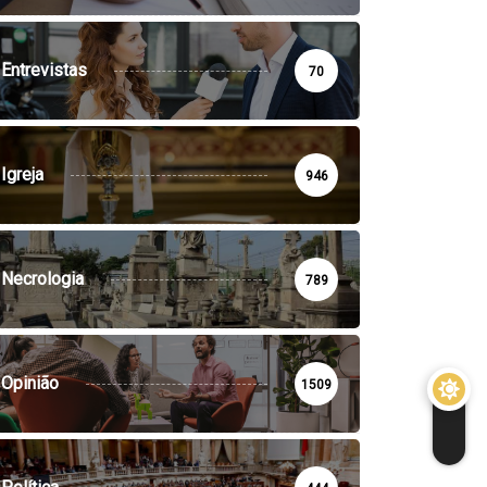
Entrevistas
70
Igreja
946
Necrologia
789
Opinião
1509