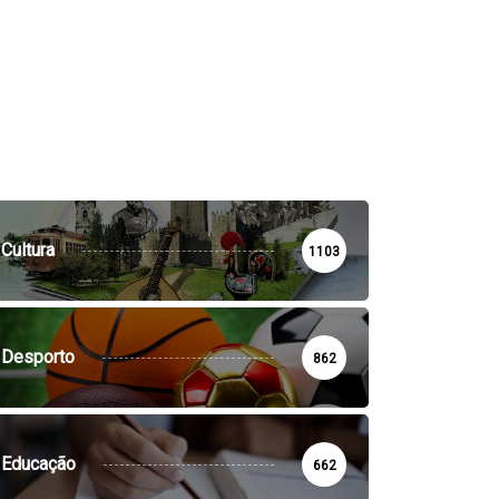
Cultura
1103
Desporto
862
Educação
662