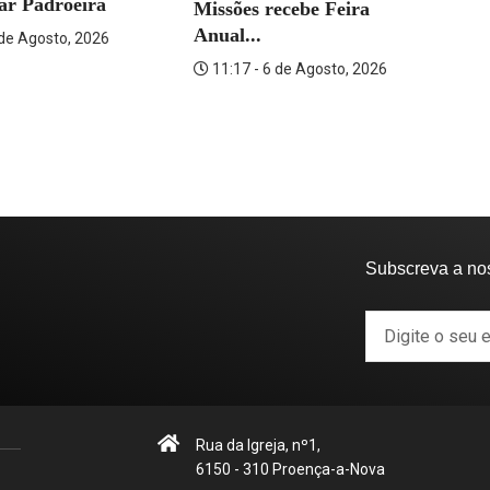
rar Padroeira
Missões recebe Feira
Fo
Anual...
 de Agosto, 2026
11:17 - 6 de Agosto, 2026
Subscreva a no
Rua da Igreja, nº1,
6150 - 310 Proença-a-Nova