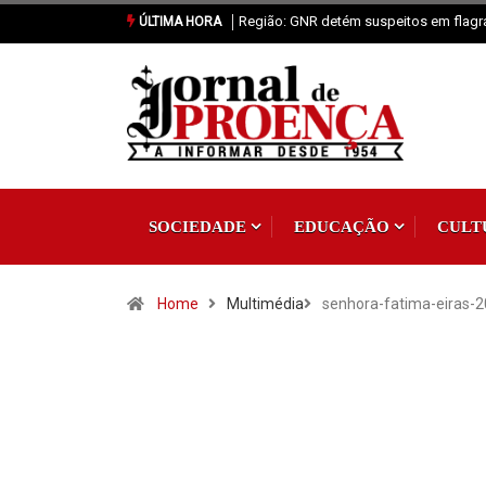
Proença-a-Nova: Paróquia vai celebrar 
ÚLTIMA HORA
SOCIEDADE
EDUCAÇÃO
CULT
Home
Multimédia
senhora-fatima-eiras-2