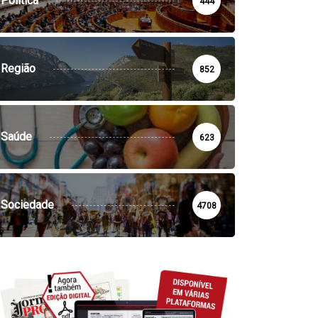
Política
444
Região
852
Saúde
623
Sociedade
4708
SOCIEDADE
VILA DE REI
la de Rei: Concurso de