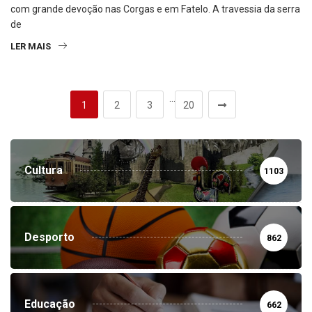
com grande devoção nas Corgas e em Fatelo. A travessia da serra
de
LER MAIS
…
1
2
3
20
Cultura
1103
Desporto
862
Educação
662