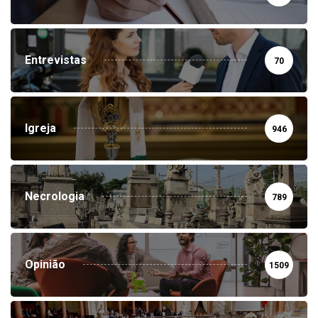
Entrevistas
70
Igreja
946
Necrologia
789
Opinião
1509