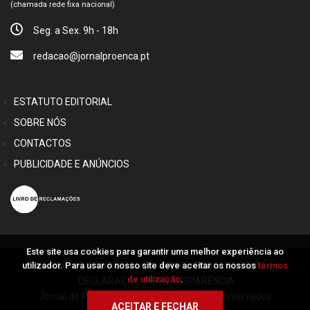
(chamada rede fixa nacional)
Seg. a Sex. 9h - 18h
redacao@jornalproenca.pt
ESTATUTO EDITORIAL
SOBRE NÓS
CONTACTOS
PUBLICIDADE E ANÚNCIOS
Este site usa cookies para garantir uma melhor experiência ao
utilizador. Para usar o nosso site deve aceitar os nossos
termos
TERMOS E PRIVACIDADE
|
CÓDIGO DEONTOLÓGICO
|
de utilização
.
DECLARAÇÃO DE TRANSPARÊNCIA
Jornal de Proença © 2026 Alguns direitos reservados
ACEITAR E FECHAR