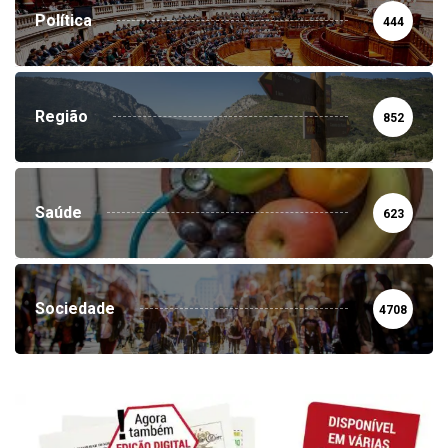
Política
444
Região
852
Saúde
623
Sociedade
4708