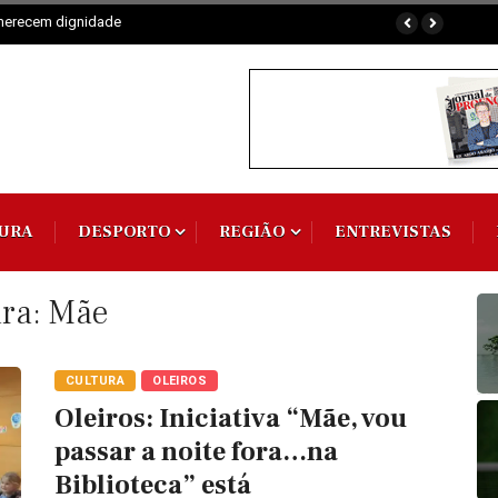
 Comum
URA
DESPORTO
REGIÃO
ENTREVISTAS
ara: Mãe
CULTURA
OLEIROS
Oleiros: Iniciativa “Mãe, vou
passar a noite fora…na
Biblioteca” está