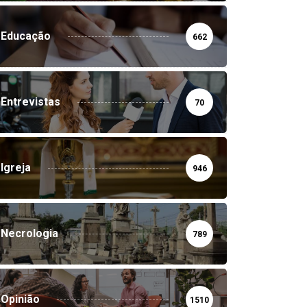
Educação
662
Entrevistas
70
Igreja
946
Necrologia
789
Opinião
1510