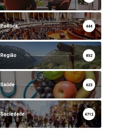
Política
444
Região
852
Saúde
623
Sociedade
4712