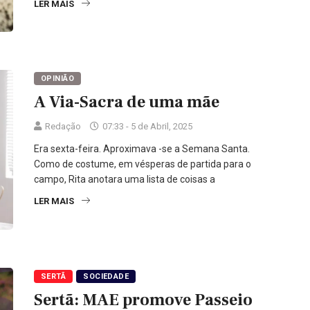
LER MAIS
OPINIÃO
A Via-Sacra de uma mãe
Redação
07:33 - 5 de Abril, 2025
Era sexta-feira. Aproximava -se a Semana Santa.
Como de costume, em vésperas de partida para o
campo, Rita anotara uma lista de coisas a
LER MAIS
SERTÃ
SOCIEDADE
Sertã: MAE promove Passeio