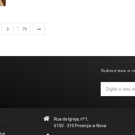
…
3
79
Subscreva a n
Rua da Igreja, nº1,
6150 - 310 Proença-a-Nova
hal