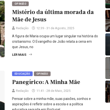
OPINIÃO
Mistério da última morada da
Mãe de Jesus
Redação
12:39 - 31 de Agosto, 2025
A figura de Maria ocupa um lugar singular na história do
cristianismo. O Evangelho de João relata a cena em
que Jesus, no
LER MAIS
EDUCAÇÃO
OPINIÃO
Panegírico: A Minha Mãe
Redação
11:41 - 28 de Maio, 2025
Pensar sobre a minha mãe, suas paixões, sonhos e
aspirações é refletir sobre a escola e a política
educativa seguida em Portugal