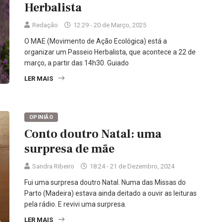
Herbalista
Redação
12:29 - 20 de Março, 2025
O MAE (Movimento de Ação Ecológica) está a
organizar um Passeio Herbalista, que acontece a 22 de
março, a partir das 14h30. Guiado
LER MAIS
OPINIÃO
Conto doutro Natal: uma
surpresa de mãe
Sandra Ribeiro
18:24 - 21 de Dezembro, 2024
Fui uma surpresa doutro Natal. Numa das Missas do
Parto (Madeira) estava ainda deitado a ouvir as leituras
pela rádio. E revivi uma surpresa.
LER MAIS