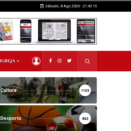
Sábado, 8 Ago.2026 - 21:43:16
IGREJA
Cultura
1103
Desporto
862